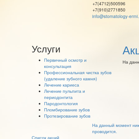
+7(4712)500596
+7(910)2771850
info@stomatology-ermi.
Ак
Услуги
Первичный осмотр и
На данн
консультация
Профессиональная чистка зубов
(удаление зубного камня)
Лечение кариеса
Лечение пульпита и
периодонтита
Пародонтология
Пломбирование зубов
Протезирование зубов
На данный момент ник
проводится.
Список акций